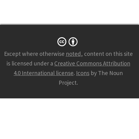
Except where otherwise
noted
, content on this site
is licensed under a
Creative Commons Attribution
4.0 International license
.
Icons
by The Noun
Project.