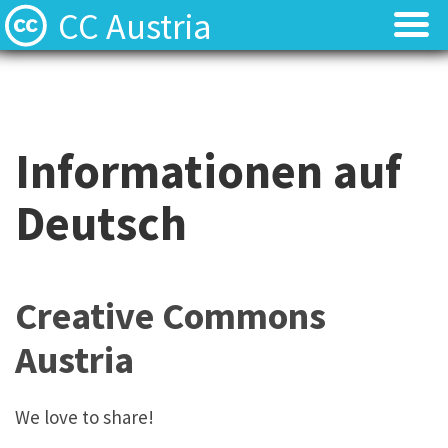
CC Austria
Licences
Licences
Find Resources
Find Resources
Informationen auf
Local News
Local News
Deutsch
About
About
Team
Team
Creative Commons
Austria
Contact
Contact
Deutsch
Deutsch
We love to share!