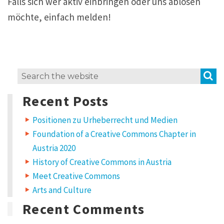
Falls sich wer aktiv einbringen oder uns ablösen
möchte, einfach melden!
S
Search
for:
Recent Posts
Positionen zu Urheberrecht und Medien
Foundation of a Creative Commons Chapter in
Austria 2020
History of Creative Commons in Austria
Meet Creative Commons
Arts and Culture
Recent Comments